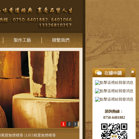
製作工藝
聯繫我們
諮詢熱線：
0750-6401882
1
2
3
10萬寶無煙檀香
|
L011精選無煙檀香