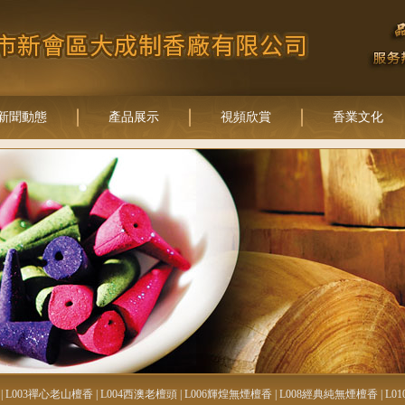
新聞動態
產品展示
視頻欣賞
香業文化
|
L003禪心老山檀香
|
L004西澳老檀頭
|
L006輝煌無煙檀香
|
L008經典純無煙檀香
|
L0