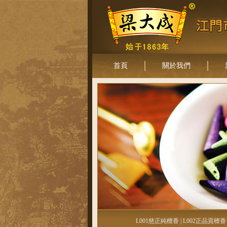
首頁
關於我們
L001慈正純檀香
|
L002正品貢檀香